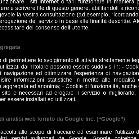
nzionare i siti Internet o farli funzionare in maniera 
gere e scrivere file di questo genere, abilitandoli a rico
evole la vostra consultazione (ad esempio, ricordando l
’erogazione del servizio in base alle finalità descritte. Al
ecessitare del consenso dell’Utente.
ggregata
 di permettere lo svolgimento di attività strettamente le
tilizzati dal Titolare possono essere suddivisi in: - Cooki
i navigazione ed ottimizzare l’esperienza di navigazion
isire informazioni statistiche in merito alle modalità 
 aggregata ed anonima; - Cookie di funzionalità, anche di t
o sito e necessari ad erogare il servizio o migliorarlo
 essere installati ed utilizzati.
di analisi web fornito da Google Inc. (“Google”)
raccolti allo scopo di tracciare ed esaminare l’utilizzo
altri servizi sviluppati da Google. Google potrebbe 