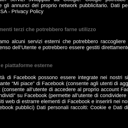
 gli annunci del proprio network pubblicitario. Dati pe
USA - Privacy Policy
menti terzi che potrebbero farne utilizzo
zziamo alcuni servizi esterni che potrebbero raccoglier
enso dell’Utente e potrebbero essere gestiti direttament
 e piattaforme esterne
tà di Facebook possono essere integrate nei nostri s
ante “Mi piace” di Facebook (consente agli utenti di ag
onsente all’utente di accedere al proprio account Face
ondividi” su Facebook (permette all’utente di condivider
iti web di estrarre elementi di Facebook e inserirli nei no
cebook pubblici) Dati personali raccolti: Cookie e Dati d