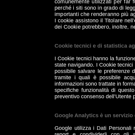
comunemente utilizzati per far fu
perché i siti sono in grado di leg
importanti che renderanno più ag
I cookie assistono il Titolare nell
dei Cookie potrebbero, inoltre, n
Cookie tecnici e di statistica a
I Cookie tecnici hanno la funzione
state navigando. I Cookie tecnici u
possibile salvare le preferenze d
tramite i quali è possibile acqu
informazioni sono trattate in forma
specifiche funzionalità di quest
preventivo consenso dell’Utente per
Google Analytics è un servizio 
Google utilizza i Dati Personali 
report e condividerli con gli 